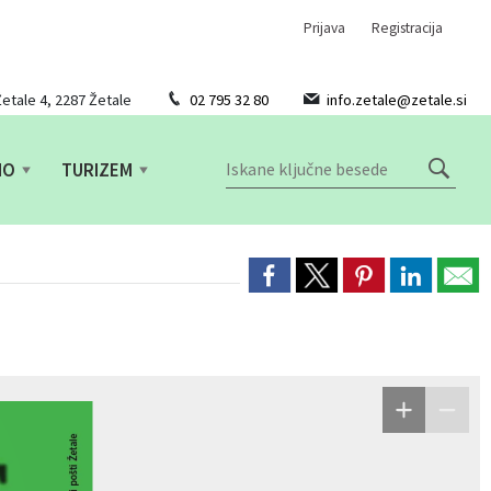
Prijava
Registracija
etale 4, 2287 Žetale
02 795 32 80
info.zetale@zetale.si
NO
TURIZEM
 NOVICE