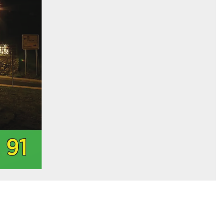
. 91
. 91
1