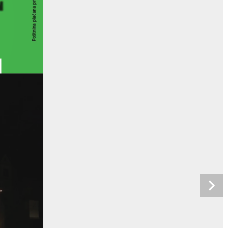
Poštnina plačana pri pošti Žetale