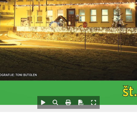
OGRAFIJE
OGRAFIJE
: TONI BUTOLEN
: TONI BUTOLEN
št
št
Žetalske novice