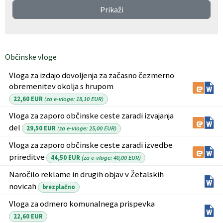
Prikaži
Register predpisov
Interni akti
Občinske vloge
Varstvo osebnih podatkov
Vloga za izdajo dovoljenja za začasno čezmerno
obremenitev okolja s hrupom
Katalog informacij javnega značaja
22,60 EUR
(za e-vloge: 18,10 EUR)
Grb in zastava občine
Vloga za zaporo občinske ceste zaradi izvajanja
del
29,50 EUR
(za e-vloge: 25,00 EUR)
Vizitka občine
Vloga za zaporo občinske ceste zaradi izvedbe
prireditve
44,50 EUR
(za e-vloge: 40,00 EUR)
Naročilo reklame in drugih objav v Žetalskih
novicah
brezplačno
Vloga za odmero komunalnega prispevka
22,60 EUR