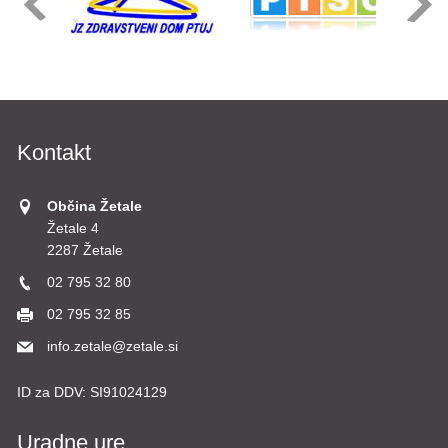
Kontakt
Občina Žetale
Žetale 4
2287 Žetale
02 795 32 80
02 795 32 85
info.zetale@zetale.si
ID za DDV:
SI91024129
Uradne ure