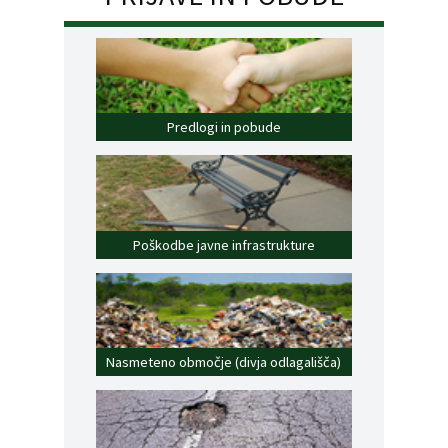
Predlogi in pobude
Poškodbe javne infrastrukture
Nasmeteno območje (divja odlagališča)