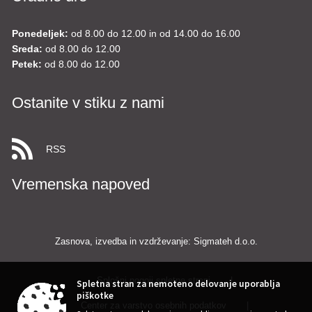
Ponedeljek:
od 8.00 do 12.00 in od 14.00 do 16.00
Sreda:
od 8.00 do 12.00
Petek:
od 8.00 do 12.00
Ostanite v stiku z nami
RSS
Vremenska napoved
Zasnova, izvedba in vzdrževanje: Sigmateh d.o.o.
Splošni pogoji spletne strani
|
Spletna stran za nemoteno delovanje uporablja
piškotke
Center za varstvo osebnih podatkov
|